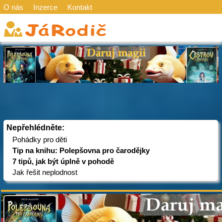
O nás
Inzerce
Kontakt
Nepřehlédněte:
Pohádky pro děti
Tip na knihu: Polepšovna pro čarodějky
7 tipů, jak být úplně v pohodě
Jak řešit neplodnost