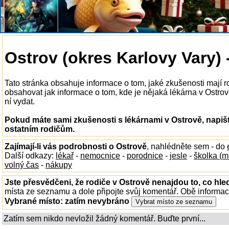
Ostrov (okres Karlovy Vary) 
Tato stránka obsahuje informace o tom, jaké zkušenosti mají 
obsahovat jak informace o tom, kde je nějaká lékárna v Ostrově 
ní vydat.
Pokud máte sami zkušenosti s lékárnami v Ostrově, napiš
ostatním rodičům.
Zajímají-li vás podrobnosti o Ostrově
, nahlédněte sem - do
Další odkazy:
lékař
-
nemocnice
-
porodnice
-
jesle
-
školka (m
volný čas
-
nákupy
Jste přesvědčeni, že rodiče v Ostrově nenajdou to, co hle
místa ze seznamu a dole připojte svůj komentář. Obě informa
Vybrané místo:
zatím nevybráno
Zatím sem nikdo nevložil žádný komentář. Buďte první...