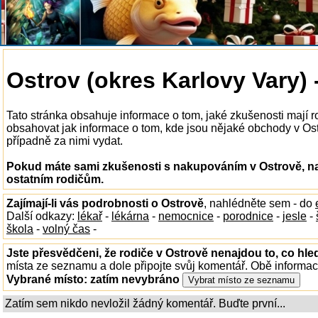
Ostrov (okres Karlovy Vary)
Tato stránka obsahuje informace o tom, jaké zkušenosti mají
obsahovat jak informace o tom, kde jsou nějaké obchody v Ostro
případně za nimi vydat.
Pokud máte sami zkušenosti s nakupováním v Ostrově, na
ostatním rodičům.
Zajímají-li vás podrobnosti o Ostrově
, nahlédněte sem - do
Další odkazy:
lékař
-
lékárna
-
nemocnice
-
porodnice
-
jesle
-
škola
-
volný čas
-
Jste přesvědčeni, že rodiče v Ostrově nenajdou to, co hle
místa ze seznamu a dole připojte svůj komentář. Obě informa
Vybrané místo:
zatím nevybráno
Zatím sem nikdo nevložil žádný komentář. Buďte první...