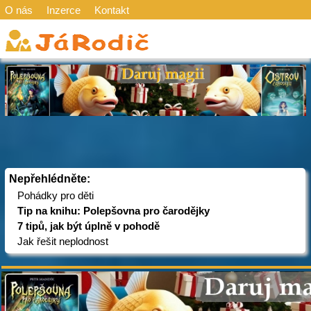
O nás
Inzerce
Kontakt
Nepřehlédněte:
Pohádky pro děti
Tip na knihu: Polepšovna pro čarodějky
7 tipů, jak být úplně v pohodě
Jak řešit neplodnost