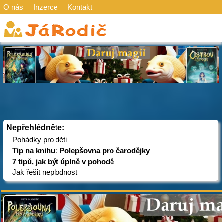
O nás
Inzerce
Kontakt
Nepřehlédněte:
Pohádky pro děti
Tip na knihu: Polepšovna pro čarodějky
7 tipů, jak být úplně v pohodě
Jak řešit neplodnost