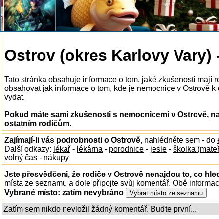
Ostrov (okres Karlovy Vary)
Tato stránka obsahuje informace o tom, jaké zkušenosti mají 
obsahovat jak informace o tom, kde je nemocnice v Ostrově k di
vydat.
Pokud máte sami zkušenosti s nemocnicemi v Ostrově, na
ostatním rodičům.
Zajímají-li vás podrobnosti o Ostrově
, nahlédněte sem - do
Další odkazy:
lékař
-
lékárna
-
porodnice
-
jesle
-
školka (mate
volný čas
-
nákupy
Jste přesvědčeni, že rodiče v Ostrově nenajdou to, co hle
místa ze seznamu a dole připojte svůj komentář. Obě informa
Vybrané místo:
zatím nevybráno
Zatím sem nikdo nevložil žádný komentář. Buďte první...