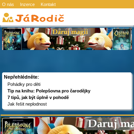
O nás
Inzerce
Kontakt
Nepřehlédněte:
Pohádky pro děti
Tip na knihu: Polepšovna pro čarodějky
7 tipů, jak být úplně v pohodě
Jak řešit neplodnost