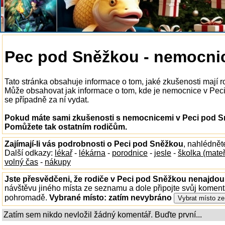
Pec pod Sněžkou - nemocni
Tato stránka obsahuje informace o tom, jaké zkušenosti mají
Může obsahovat jak informace o tom, kde je nemocnice v Peci 
se případně za ní vydat.
Pokud máte sami zkušenosti s nemocnicemi v Peci pod Sn
Pomůžete tak ostatním rodičům.
Zajímají-li vás podrobnosti o Peci pod Sněžkou
, nahlédnět
Další odkazy:
lékař
-
lékárna
-
porodnice
-
jesle
-
školka (mate
volný čas
-
nákupy
Jste přesvědčeni, že rodiče v Peci pod Sněžkou nenajdou 
návštěvu jiného místa ze seznamu a dole připojte svůj koment
pohromadě.
Vybrané místo:
zatím nevybráno
Zatím sem nikdo nevložil žádný komentář. Buďte první...