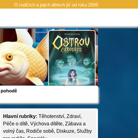
O rodičích a jejich dětech již od roku 2009
 v pohodě
Hlavní rubriky:
Těhotenství
,
Zdraví
,
Péče o dítě
,
Výchova dítěte
,
Zábava a
volný čas
,
Rodiče sobě
,
Diskuze
,
Služby