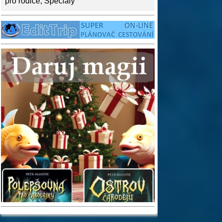
pro rodiče
,
Speciály