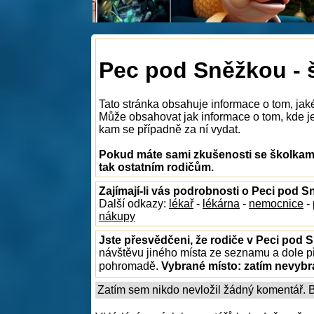
Pec pod Sněžkou - 
Tato stránka obsahuje informace o tom, jak
Může obsahovat jak informace o tom, kde je 
kam se případně za ní vydat.
Pokud máte sami zkušenosti se školkami
tak ostatním rodičům.
Zajímají-li vás podrobnosti o Peci pod 
Další odkazy:
lékař
-
lékárna
-
nemocnice
-
nákupy
Jste přesvědčeni, že rodiče v Peci pod 
návštěvu jiného místa ze seznamu a dole př
pohromadě.
Vybrané místo:
zatím nevyb
Zatím sem nikdo nevložil žádný komentář. Bu