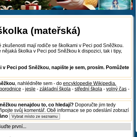
školka (mateřská)
é zkušenosti mají rodiče se školkami v Peci pod Sněžkou.
nějaká školka v Peci pod Sněžkou k dispozici, tak i tipy,
 v Peci pod Sněžkou, napište je sem, prosím. Pomůžete
Sněžkou
, nahlédněte sem - do
encyklopedie Wikipedia.
porodnice
-
jesle
-
základní škola
-
střední škola
-
volný čas
-
Sněžkou nenajdou to, co hledají?
Doporučte jim tedy
ipojte svůj komentář. Obě informace se po odeslání zobrazí
ráno
ďte první...