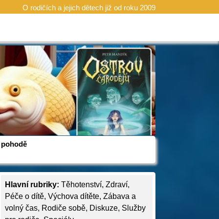
O rodičích a jejich dětech již od roku 2009
 v pohodě
Hlavní rubriky:
Těhotenství
,
Zdraví
,
Péče o dítě
,
Výchova dítěte
,
Zábava a
volný čas
,
Rodiče sobě
,
Diskuze
,
Služby