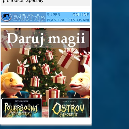
pro rodiče
,
Speciály