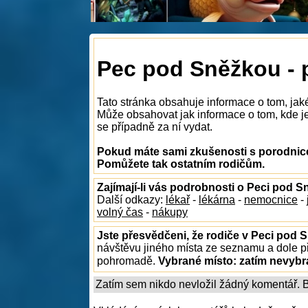
Pec pod Sněžkou - 
Tato stránka obsahuje informace o tom, jak
Může obsahovat jak informace o tom, kde je 
se případně za ní vydat.
Pokud máte sami zkušenosti s porodnice
Pomůžete tak ostatním rodičům.
Zajímají-li vás podrobnosti o Peci pod 
Další odkazy:
lékař
-
lékárna
-
nemocnice
-
volný čas
-
nákupy
Jste přesvědčeni, že rodiče v Peci pod 
návštěvu jiného místa ze seznamu a dole př
pohromadě.
Vybrané místo:
zatím nevyb
Zatím sem nikdo nevložil žádný komentář. Bu