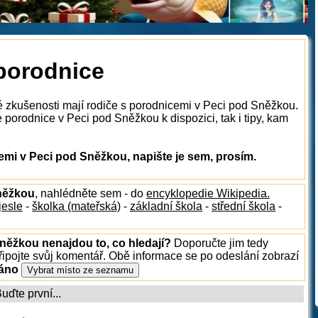
porodnice
é zkušenosti mají rodiče s porodnicemi v Peci pod Sněžkou.
porodnice v Peci pod Sněžkou k dispozici, tak i tipy, kam
mi v Peci pod Sněžkou, napište je sem, prosím.
Sněžkou
, nahlédněte sem - do
encyklopedie Wikipedia.
jesle
-
školka (mateřská)
-
základní škola
-
střední škola
-
Sněžkou nenajdou to, co hledají?
Doporučte jim tedy
ipojte svůj komentář. Obě informace se po odeslání zobrazí
ráno
ďte první...