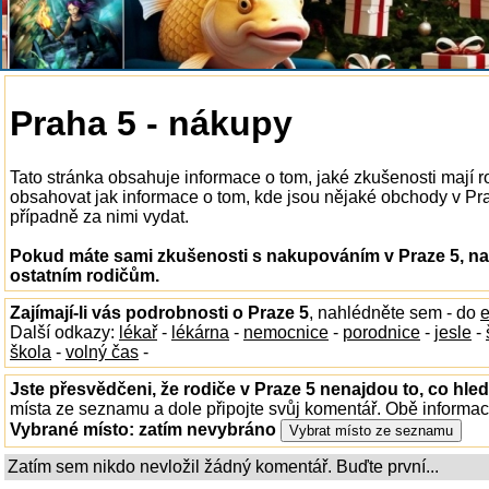
Praha 5 - nákupy
Tato stránka obsahuje informace o tom, jaké zkušenosti mají
obsahovat jak informace o tom, kde jsou nějaké obchody v Praze
případně za nimi vydat.
Pokud máte sami zkušenosti s nakupováním v Praze 5, nap
ostatním rodičům.
Zajímají-li vás podrobnosti o Praze 5
, nahlédněte sem - do
e
Další odkazy:
lékař
-
lékárna
-
nemocnice
-
porodnice
-
jesle
-
škola
-
volný čas
-
Jste přesvědčeni, že rodiče v Praze 5 nenajdou to, co hled
místa ze seznamu a dole připojte svůj komentář. Obě informa
Vybrané místo:
zatím nevybráno
Zatím sem nikdo nevložil žádný komentář. Buďte první...