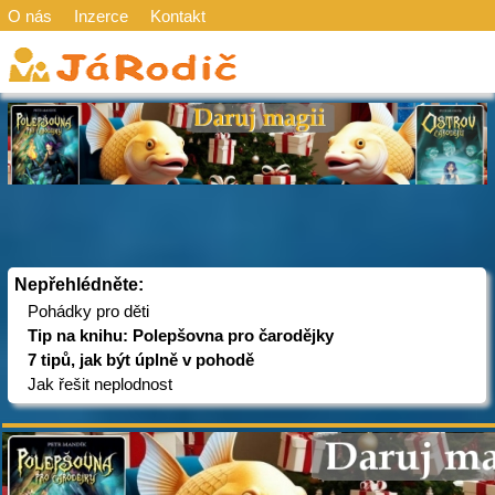
O nás
Inzerce
Kontakt
Nepřehlédněte:
Pohádky pro děti
Tip na knihu: Polepšovna pro čarodějky
7 tipů, jak být úplně v pohodě
Jak řešit neplodnost