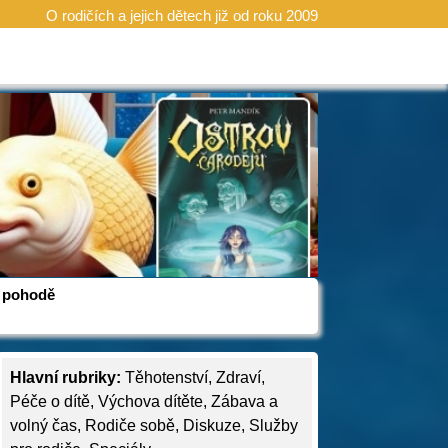
O rodičích a jejich dětech již od roku 2009
 v pohodě
Hlavní rubriky:
Těhotenství
,
Zdraví
,
Péče o dítě
,
Výchova dítěte
,
Zábava a
volný čas
,
Rodiče sobě
,
Diskuze
,
Služby