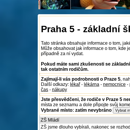
Praha 5 - základní š
Tato stránka obsahuje informace o tom, jak
Může obsahovat jak informace o tom, kde je 
případně za ní vydat.
Pokud máte sami zkušenosti se základním
tak ostatním rodičům.
Zajímají-li vás podrobnosti o Praze 5
, na
Další odkazy:
lékař
-
lékárna
-
nemocnice
-
čas
-
nákupy
Jste přesvědčeni, že rodiče v Praze 5 ne
místa ze seznamu a dole připojte svůj kom
Vybrané místo:
zatím nevybráno
ZŠ Mládí
ZŠ jsme dlouho vybírali, nakonec se rozhod