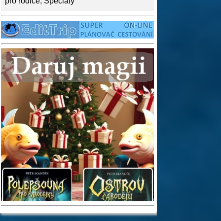
pro rodiče
,
Speciály