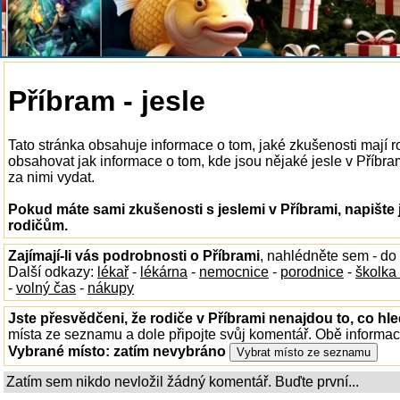
Příbram - jesle
Tato stránka obsahuje informace o tom, jaké zkušenosti mají r
obsahovat jak informace o tom, kde jsou nějaké jesle v Příbrami
za nimi vydat.
Pokud máte sami zkušenosti s jeslemi v Příbrami, napište
rodičům.
Zajímají-li vás podrobnosti o Příbrami
, nahlédněte sem - do
Další odkazy:
lékař
-
lékárna
-
nemocnice
-
porodnice
-
školka
-
volný čas
-
nákupy
Jste přesvědčeni, že rodiče v Příbrami nenajdou to, co hle
místa ze seznamu a dole připojte svůj komentář. Obě informa
Vybrané místo:
zatím nevybráno
Zatím sem nikdo nevložil žádný komentář. Buďte první...