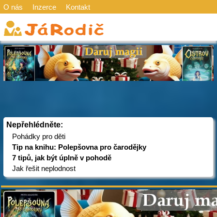
O nás
Inzerce
Kontakt
Nepřehlédněte:
Pohádky pro děti
Tip na knihu: Polepšovna pro čarodějky
7 tipů, jak být úplně v pohodě
Jak řešit neplodnost