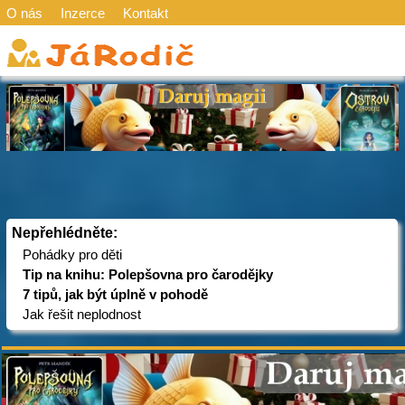
O nás
Inzerce
Kontakt
Nepřehlédněte:
Pohádky pro děti
Tip na knihu: Polepšovna pro čarodějky
7 tipů, jak být úplně v pohodě
Jak řešit neplodnost