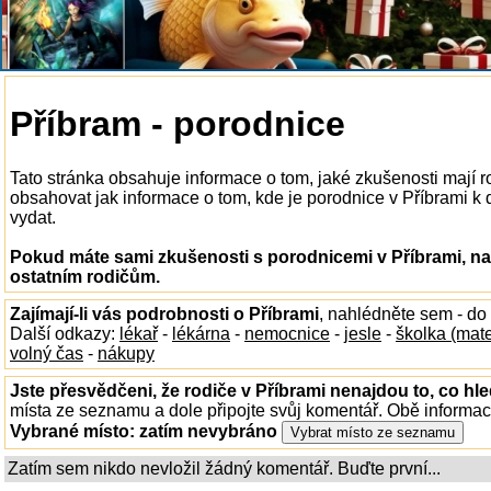
Příbram - porodnice
Tato stránka obsahuje informace o tom, jaké zkušenosti mají 
obsahovat jak informace o tom, kde je porodnice v Příbrami k di
vydat.
Pokud máte sami zkušenosti s porodnicemi v Příbrami, na
ostatním rodičům.
Zajímají-li vás podrobnosti o Příbrami
, nahlédněte sem - do
Další odkazy:
lékař
-
lékárna
-
nemocnice
-
jesle
-
školka (mat
volný čas
-
nákupy
Jste přesvědčeni, že rodiče v Příbrami nenajdou to, co hle
místa ze seznamu a dole připojte svůj komentář. Obě informa
Vybrané místo:
zatím nevybráno
Zatím sem nikdo nevložil žádný komentář. Buďte první...