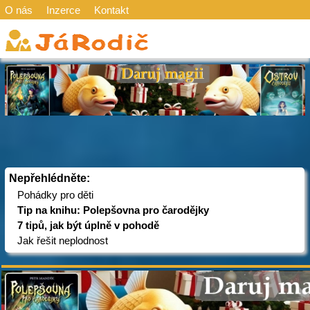
O nás
Inzerce
Kontakt
Nepřehlédněte:
Pohádky pro děti
Tip na knihu: Polepšovna pro čarodějky
7 tipů, jak být úplně v pohodě
Jak řešit neplodnost