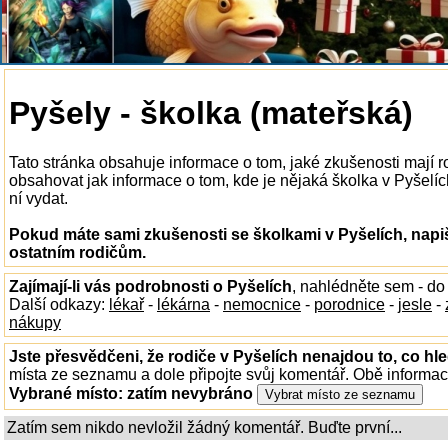
Pyšely - školka (mateřská)
Tato stránka obsahuje informace o tom, jaké zkušenosti mají 
obsahovat jak informace o tom, kde je nějaká školka v Pyšelích 
ní vydat.
Pokud máte sami zkušenosti se školkami v Pyšelích, napi
ostatním rodičům.
Zajímají-li vás podrobnosti o Pyšelích
, nahlédněte sem - d
Další odkazy:
lékař
-
lékárna
-
nemocnice
-
porodnice
-
jesle
-
nákupy
Jste přesvědčeni, že rodiče v Pyšelích nenajdou to, co hle
místa ze seznamu a dole připojte svůj komentář. Obě informa
Vybrané místo:
zatím nevybráno
Zatím sem nikdo nevložil žádný komentář. Buďte první...