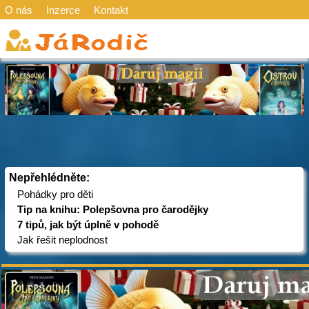
O nás
Inzerce
Kontakt
Nepřehlédněte:
Pohádky pro děti
Tip na knihu: Polepšovna pro čarodějky
7 tipů, jak být úplně v pohodě
Jak řešit neplodnost