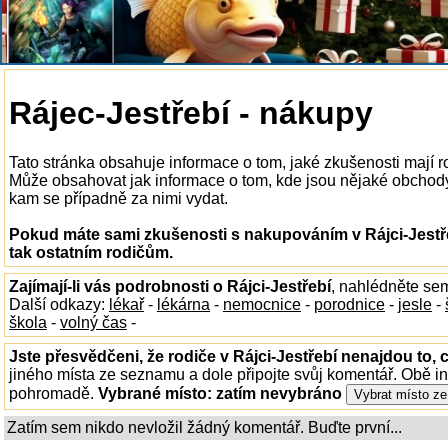
Rájec-Jestřebí - nákupy
Tato stránka obsahuje informace o tom, jaké zkušenosti mají r
Může obsahovat jak informace o tom, kde jsou nějaké obchody v 
kam se případně za nimi vydat.
Pokud máte sami zkušenosti s nakupováním v Rájci-Jestře
tak ostatním rodičům.
Zajímají-li vás podrobnosti o Rájci-Jestřebí
, nahlédněte se
Další odkazy:
lékař
-
lékárna
-
nemocnice
-
porodnice
-
jesle
-
škola
-
volný čas
-
Jste přesvědčeni, že rodiče v Rájci-Jestřebí nenajdou to, 
jiného místa ze seznamu a dole připojte svůj komentář. Obě i
pohromadě.
Vybrané místo:
zatím nevybráno
Zatím sem nikdo nevložil žádný komentář. Buďte první...