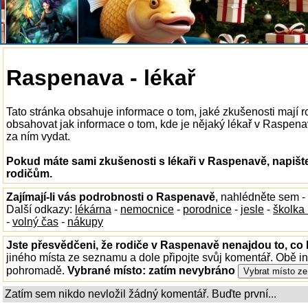
Raspenava - lékař
Tato stránka obsahuje informace o tom, jaké zkušenosti mají 
obsahovat jak informace o tom, kde je nějaký lékař v Raspenavě
za ním vydat.
Pokud máte sami zkušenosti s lékaři v Raspenavě, napišt
rodičům.
Zajímají-li vás podrobnosti o Raspenavě
, nahlédněte sem -
Další odkazy:
lékárna
-
nemocnice
-
porodnice
-
jesle
-
školka
-
volný čas
-
nákupy
Jste přesvědčeni, že rodiče v Raspenavě nenajdou to, co 
jiného místa ze seznamu a dole připojte svůj komentář. Obě i
pohromadě.
Vybrané místo:
zatím nevybráno
Zatím sem nikdo nevložil žádný komentář. Buďte první...