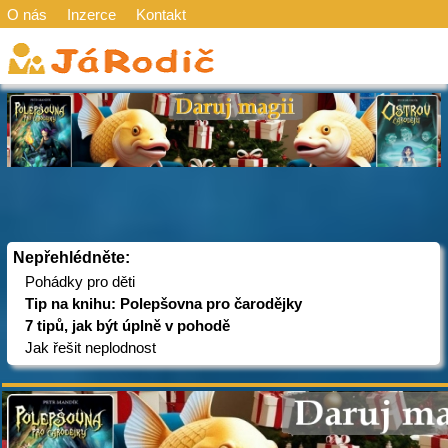
O nás
Inzerce
Kontakt
Nepřehlédněte:
Pohádky pro děti
Tip na knihu: Polepšovna pro čarodějky
7 tipů, jak být úplně v pohodě
Jak řešit neplodnost