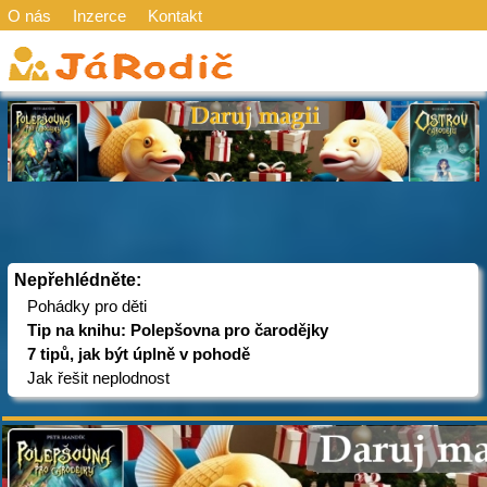
O nás
Inzerce
Kontakt
Nepřehlédněte:
Pohádky pro děti
Tip na knihu: Polepšovna pro čarodějky
7 tipů, jak být úplně v pohodě
Jak řešit neplodnost