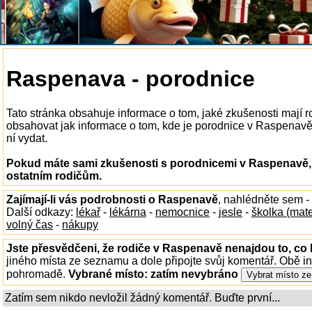
Raspenava - porodnice
Tato stránka obsahuje informace o tom, jaké zkušenosti mají
obsahovat jak informace o tom, kde je porodnice v Raspenavě k
ní vydat.
Pokud máte sami zkušenosti s porodnicemi v Raspenavě, 
ostatním rodičům.
Zajímají-li vás podrobnosti o Raspenavě
, nahlédněte sem -
Další odkazy:
lékař
-
lékárna
-
nemocnice
-
jesle
-
školka (mat
volný čas
-
nákupy
Jste přesvědčeni, že rodiče v Raspenavě nenajdou to, co 
jiného místa ze seznamu a dole připojte svůj komentář. Obě i
pohromadě.
Vybrané místo:
zatím nevybráno
Zatím sem nikdo nevložil žádný komentář. Buďte první...