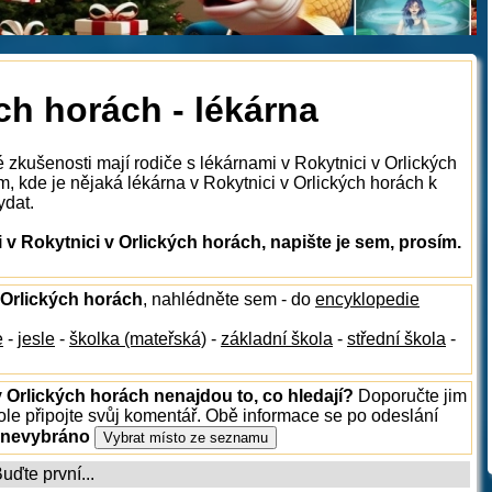
ch horách - lékárna
 zkušenosti mají rodiče s lékárnami v Rokytnici v Orlických
, kde je nějaká lékárna v Rokytnici v Orlických horách k
ydat.
v Rokytnici v Orlických horách, napište je sem, prosím.
v Orlických horách
, nahlédněte sem - do
encyklopedie
e
-
jesle
-
školka (mateřská)
-
základní škola
-
střední škola
-
v Orlických horách nenajdou to, co hledají?
Doporučte jim
le připojte svůj komentář. Obě informace se po odeslání
 nevybráno
ďte první...