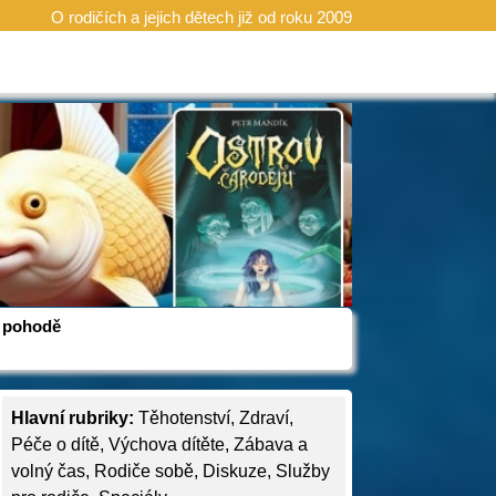
O rodičích a jejich dětech již od roku 2009
 v pohodě
Hlavní rubriky:
Těhotenství
,
Zdraví
,
Péče o dítě
,
Výchova dítěte
,
Zábava a
volný čas
,
Rodiče sobě
,
Diskuze
,
Služby