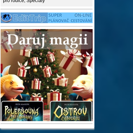
pro rodiče
,
Speciály