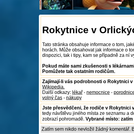
Rokytnice v Orlický
Tato stránka obsahuje informace o tom, jaké
horách. Může obsahovat jak informace o tom
dispozici, tak i tipy, kam se případně za ní v
Pokud máte sami zkušenosti s lékárnami 
Pomůžete tak ostatním rodičům.
Zajímají-li vás podrobnosti o Rokytnici 
Wikipedia.
Další odkazy:
lékař
-
nemocnice
-
porodnic
volný čas
-
nákupy
Jste přesvědčeni, že rodiče v Rokytnici 
tedy návštěvu jiného místa ze seznamu a do
zobrazí pohromadě.
Vybrané místo:
zatím
Zatím sem nikdo nevložil žádný komentář. Bu