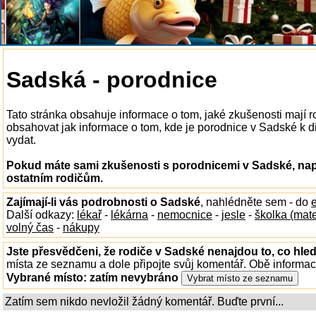
Sadská - porodnice
Tato stránka obsahuje informace o tom, jaké zkušenosti mají 
obsahovat jak informace o tom, kde je porodnice v Sadské k dis
vydat.
Pokud máte sami zkušenosti s porodnicemi v Sadské, napi
ostatním rodičům.
Zajímají-li vás podrobnosti o Sadské
, nahlédněte sem - do
Další odkazy:
lékař
-
lékárna
-
nemocnice
-
jesle
-
školka (mat
volný čas
-
nákupy
Jste přesvědčeni, že rodiče v Sadské nenajdou to, co hled
místa ze seznamu a dole připojte svůj komentář. Obě informa
Vybrané místo:
zatím nevybráno
Zatím sem nikdo nevložil žádný komentář. Buďte první...