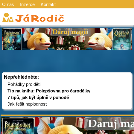
O nás
Inzerce
Kontakt
Nepřehlédněte:
Pohádky pro děti
Tip na knihu: Polepšovna pro čarodějky
7 tipů, jak být úplně v pohodě
Jak řešit neplodnost