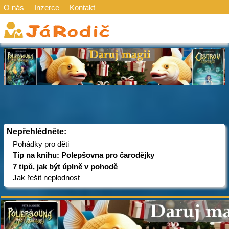
O nás
Inzerce
Kontakt
Nepřehlédněte:
Pohádky pro děti
Tip na knihu: Polepšovna pro čarodějky
7 tipů, jak být úplně v pohodě
Jak řešit neplodnost