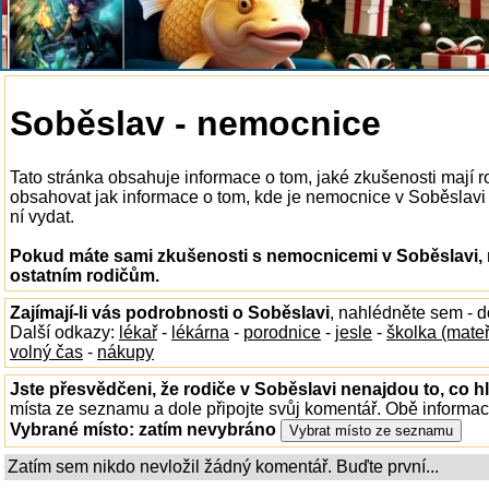
Soběslav - nemocnice
Tato stránka obsahuje informace o tom, jaké zkušenosti mají
obsahovat jak informace o tom, kde je nemocnice v Soběslavi k 
ní vydat.
Pokud máte sami zkušenosti s nemocnicemi v Soběslavi, n
ostatním rodičům.
Zajímají-li vás podrobnosti o Soběslavi
, nahlédněte sem - 
Další odkazy:
lékař
-
lékárna
-
porodnice
-
jesle
-
školka (mate
volný čas
-
nákupy
Jste přesvědčeni, že rodiče v Soběslavi nenajdou to, co h
místa ze seznamu a dole připojte svůj komentář. Obě informa
Vybrané místo:
zatím nevybráno
Zatím sem nikdo nevložil žádný komentář. Buďte první...