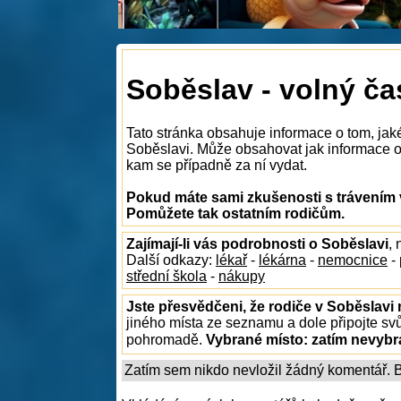
Soběslav - volný ča
Tato stránka obsahuje informace o tom, jak
Soběslavi. Může obsahovat jak informace o t
kam se případně za ní vydat.
Pokud máte sami zkušenosti s trávením v
Pomůžete tak ostatním rodičům.
Zajímají-li vás podrobnosti o Soběslavi
,
Další odkazy:
lékař
-
lékárna
-
nemocnice
-
střední škola
-
nákupy
Jste přesvědčeni, že rodiče v Soběslavi 
jiného místa ze seznamu a dole připojte sv
pohromadě.
Vybrané místo:
zatím nevyb
Zatím sem nikdo nevložil žádný komentář. Bu