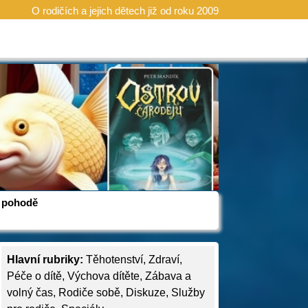
O rodičích a jejich dětech již od roku 2009
 v pohodě
Hlavní rubriky:
Těhotenství
,
Zdraví
,
Péče o dítě
,
Výchova dítěte
,
Zábava a
volný čas
,
Rodiče sobě
,
Diskuze
,
Služby