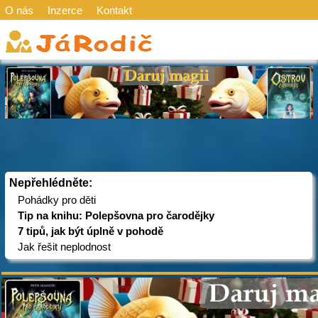
O nás
Inzerce
Kontakt
Nepřehlédněte:
Pohádky pro děti
Tip na knihu: Polepšovna pro čarodějky
7 tipů, jak být úplně v pohodě
Jak řešit neplodnost