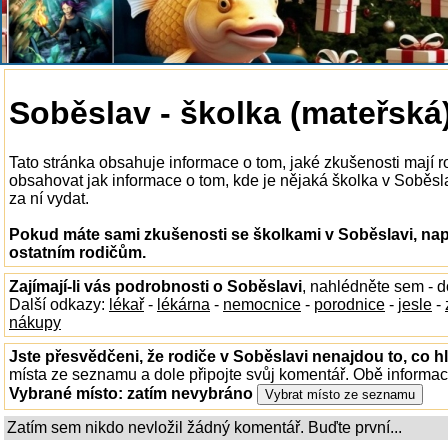
Soběslav - školka (mateřská
Tato stránka obsahuje informace o tom, jaké zkušenosti mají 
obsahovat jak informace o tom, kde je nějaká školka v Soběslav
za ní vydat.
Pokud máte sami zkušenosti se školkami v Soběslavi, nap
ostatním rodičům.
Zajímají-li vás podrobnosti o Soběslavi
, nahlédněte sem - 
Další odkazy:
lékař
-
lékárna
-
nemocnice
-
porodnice
-
jesle
-
nákupy
Jste přesvědčeni, že rodiče v Soběslavi nenajdou to, co h
místa ze seznamu a dole připojte svůj komentář. Obě informa
Vybrané místo:
zatím nevybráno
Zatím sem nikdo nevložil žádný komentář. Buďte první...