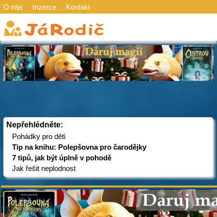
O nás
Inzerce
Kontakt
Nepřehlédněte:
Pohádky pro děti
Tip na knihu: Polepšovna pro čarodějky
7 tipů, jak být úplně v pohodě
Jak řešit neplodnost