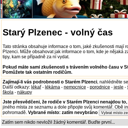
Starý Plzenec - volný čas
Tato stránka obsahuje informace o tom, jaké zkušenosti mají 
Plzenci. Může obsahovat jak informace o tom, kde je nějaká zá
tipy, kam se případně za ní vydat.
Pokud máte sami zkušenosti s trávením volného času v Sta
Pomůžete tak ostatním rodičům.
Zajímají-li vás podrobnosti o Starém Plzenci
, nahlédněte s
Další odkazy:
lékař
-
lékárna
-
nemocnice
-
porodnice
-
jesle
-
škola
-
nákupy
Jste přesvědčeni, že rodiče v Starém Plzenci nenajdou to,
jiného místa ze seznamu a dole připojte svůj komentář. Obě i
pohromadě.
Vybrané místo:
zatím nevybráno
Zatím sem nikdo nevložil žádný komentář. Buďte první...