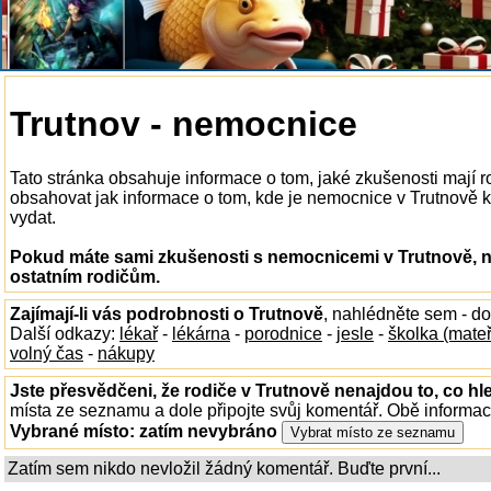
Trutnov - nemocnice
Tato stránka obsahuje informace o tom, jaké zkušenosti mají 
obsahovat jak informace o tom, kde je nemocnice v Trutnově k d
vydat.
Pokud máte sami zkušenosti s nemocnicemi v Trutnově, n
ostatním rodičům.
Zajímají-li vás podrobnosti o Trutnově
, nahlédněte sem - d
Další odkazy:
lékař
-
lékárna
-
porodnice
-
jesle
-
školka (mate
volný čas
-
nákupy
Jste přesvědčeni, že rodiče v Trutnově nenajdou to, co hl
místa ze seznamu a dole připojte svůj komentář. Obě informa
Vybrané místo:
zatím nevybráno
Zatím sem nikdo nevložil žádný komentář. Buďte první...