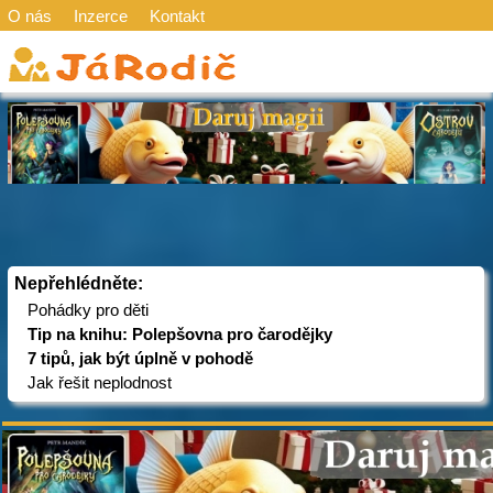
O nás
Inzerce
Kontakt
Nepřehlédněte:
Pohádky pro děti
Tip na knihu: Polepšovna pro čarodějky
7 tipů, jak být úplně v pohodě
Jak řešit neplodnost