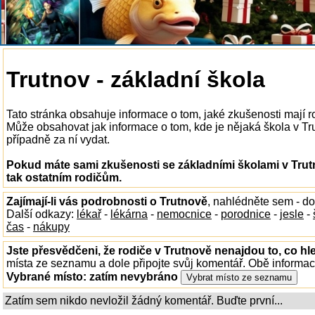
Trutnov - základní škola
Tato stránka obsahuje informace o tom, jaké zkušenosti mají r
Může obsahovat jak informace o tom, kde je nějaká škola v Trut
případně za ní vydat.
Pokud máte sami zkušenosti se základními školami v Trut
tak ostatním rodičům.
Zajímají-li vás podrobnosti o Trutnově
, nahlédněte sem - d
Další odkazy:
lékař
-
lékárna
-
nemocnice
-
porodnice
-
jesle
-
čas
-
nákupy
Jste přesvědčeni, že rodiče v Trutnově nenajdou to, co hl
místa ze seznamu a dole připojte svůj komentář. Obě informa
Vybrané místo:
zatím nevybráno
Zatím sem nikdo nevložil žádný komentář. Buďte první...