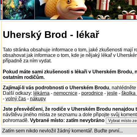
Uherský Brod - lékař
Tato stránka obsahuje informace o tom, jaké zkušenosti mají 
obsahovat jak informace o tom, kde je nějaký lékař v Uherském 
případně za ním vydat.
Pokud máte sami zkušenosti s lékaři v Uherském Brodu, n
ostatním rodičům.
Zajímají-li vás podrobnosti o Uherském Brodu
, nahlédněte
Další odkazy:
lékárna
-
nemocnice
-
porodnice
-
jesle
-
školka
-
volný čas
-
nákupy
Jste přesvědčeni, že rodiče v Uherském Brodu nenajdou to
návštěvu jiného místa ze seznamu a dole připojte svůj koment
pohromadě.
Vybrané místo:
zatím nevybráno
Zatím sem nikdo nevložil žádný komentář. Buďte první...