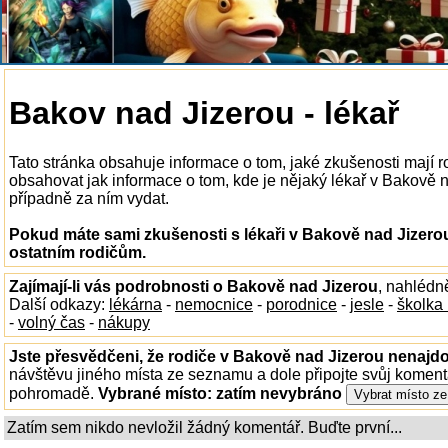
Bakov nad Jizerou - lékař
Tato stránka obsahuje informace o tom, jaké zkušenosti mají r
obsahovat jak informace o tom, kde je nějaký lékař v Bakově nad
případně za ním vydat.
Pokud máte sami zkušenosti s lékaři v Bakově nad Jizerou
ostatním rodičům.
Zajímají-li vás podrobnosti o Bakově nad Jizerou
, nahlédn
Další odkazy:
lékárna
-
nemocnice
-
porodnice
-
jesle
-
školka
-
volný čas
-
nákupy
Jste přesvědčeni, že rodiče v Bakově nad Jizerou nenajdou
návštěvu jiného místa ze seznamu a dole připojte svůj koment
pohromadě.
Vybrané místo:
zatím nevybráno
Zatím sem nikdo nevložil žádný komentář. Buďte první...