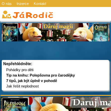
O nás
Inzerce
Kontakt
Nepřehlédněte:
Pohádky pro děti
Tip na knihu: Polepšovna pro čarodějky
7 tipů, jak být úplně v pohodě
Jak řešit neplodnost