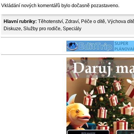
Vkládání nových komentářů bylo dočasně pozastaveno.
Hlavní rubriky:
Těhotenství
,
Zdraví
,
Péče o dítě
,
Výchova dít
Diskuze
,
Služby pro rodiče
,
Speciály