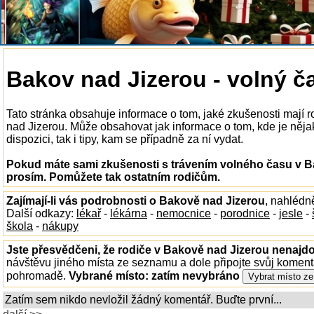
Bakov nad Jizerou - volný č
Tato stránka obsahuje informace o tom, jaké zkušenosti mají 
nad Jizerou. Může obsahovat jak informace o tom, kde je něj
dispozici, tak i tipy, kam se případně za ní vydat.
Pokud máte sami zkušenosti s trávením volného času v Ba
prosím. Pomůžete tak ostatním rodičům.
Zajímají-li vás podrobnosti o Bakově nad Jizerou
, nahlédn
Další odkazy:
lékař
-
lékárna
-
nemocnice
-
porodnice
-
jesle
-
škola
-
nákupy
Jste přesvědčeni, že rodiče v Bakově nad Jizerou nenajdou
návštěvu jiného místa ze seznamu a dole připojte svůj koment
pohromadě.
Vybrané místo:
zatím nevybráno
Zatím sem nikdo nevložil žádný komentář. Buďte první...