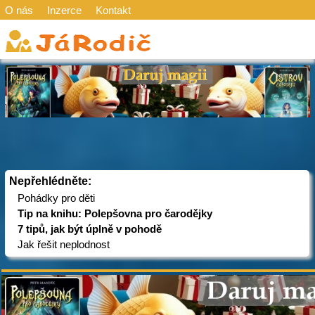
O nás
Inzerce
Kontakt
Nepřehlédněte:
Pohádky pro děti
Tip na knihu: Polepšovna pro čarodějky
7 tipů, jak být úplně v pohodě
Jak řešit neplodnost