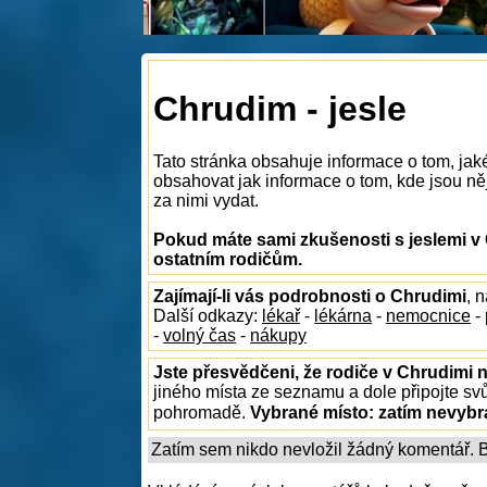
Chrudim - jesle
Tato stránka obsahuje informace o tom, jak
obsahovat jak informace o tom, kde jsou něja
za nimi vydat.
Pokud máte sami zkušenosti s jeslemi v 
ostatním rodičům.
Zajímají-li vás podrobnosti o Chrudimi
, 
Další odkazy:
lékař
-
lékárna
-
nemocnice
-
-
volný čas
-
nákupy
Jste přesvědčeni, že rodiče v Chrudimi n
jiného místa ze seznamu a dole připojte sv
pohromadě.
Vybrané místo:
zatím nevyb
Zatím sem nikdo nevložil žádný komentář. Bu