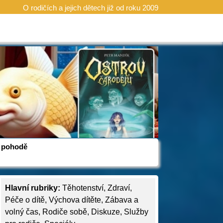
O rodičích a jejich dětech již od roku 2009
 v pohodě
Hlavní rubriky:
Těhotenství
,
Zdraví
,
Péče o dítě
,
Výchova dítěte
,
Zábava a
volný čas
,
Rodiče sobě
,
Diskuze
,
Služby