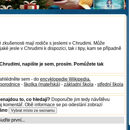
é zkušenosti mají rodiče s jeslemi v Chrudimi. Může
ké jesle v Chrudimi k dispozici, tak i tipy, kam se případně
Chrudimi, napište je sem, prosím. Pomůžete tak
nahlédněte sem - do
encyklopedie Wikipedia.
porodnice
-
školka (mateřská)
-
základní škola
-
střední škola
enajdou to, co hledají?
Doporučte jim tedy návštěvu
ůj komentář. Obě informace se po odeslání zobrazí
ráno
ďte první...