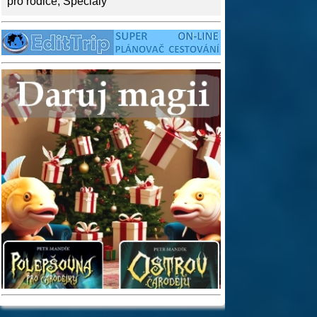
pro rodiče
,
Speciály