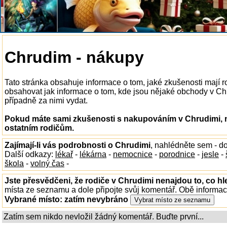
Chrudim - nákupy
Tato stránka obsahuje informace o tom, jaké zkušenosti mají
obsahovat jak informace o tom, kde jsou nějaké obchody v Chrud
případně za nimi vydat.
Pokud máte sami zkušenosti s nakupováním v Chrudimi, n
ostatním rodičům.
Zajímají-li vás podrobnosti o Chrudimi
, nahlédněte sem - d
Další odkazy:
lékař
-
lékárna
-
nemocnice
-
porodnice
-
jesle
-
škola
-
volný čas
-
Jste přesvědčeni, že rodiče v Chrudimi nenajdou to, co hl
místa ze seznamu a dole připojte svůj komentář. Obě informa
Vybrané místo:
zatím nevybráno
Zatím sem nikdo nevložil žádný komentář. Buďte první...