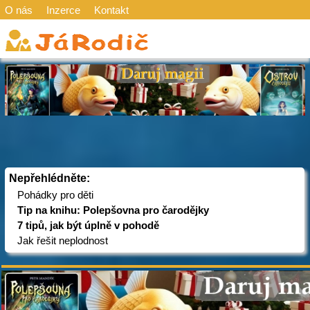
O nás
Inzerce
Kontakt
Nepřehlédněte:
Pohádky pro děti
Tip na knihu: Polepšovna pro čarodějky
7 tipů, jak být úplně v pohodě
Jak řešit neplodnost