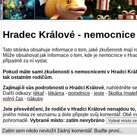
Hradec Králové - nemocnice
Tato stránka obsahuje informace o tom, jaké zkušenosti mají 
Může obsahovat jak informace o tom, kde je nemocnice v Hradci
případně za ní vydat.
Pokud máte sami zkušenosti s nemocnicemi v Hradci Král
tak ostatním rodičům.
Zajímají-li vás podrobnosti o Hradci Králové
, nahlédněte s
Další odkazy:
lékař
-
lékárna
-
porodnice
-
jesle
-
školka (mate
volný čas
-
nákupy
Jste přesvědčeni, že rodiče v Hradci Králové nenajdou to,
jiného místa ze seznamu a dole připojte svůj komentář. Obě i
pohromadě.
Vybrané místo:
zatím nevybráno
Zatím sem nikdo nevložil žádný komentář. Buďte první...