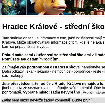
Hradec Králové - střední ško
Tato stránka obsahuje informace o tom, jaké zkušenosti mají r
Králové. Může obsahovat jak informace o tom, kde je nějaká škol
kam se případně za ní vydat.
Pokud máte sami zkušenosti se středními školami v Hradci
Pomůžete tak ostatním rodičům.
Zajímají-li vás podrobnosti o Hradci Králové
, nahlédněte s
Další odkazy:
lékař
-
lékárna
-
nemocnice
-
porodnice
-
jesle
-
čas
-
nákupy
Jste přesvědčeni, že rodiče v Hradci Králové nenajdou to,
jiného místa ze seznamu a dole připojte svůj komentář. Obě i
pohromadě.
Vybrané místo:
zatím nevybráno
Zatím sem nikdo nevložil žádný komentář. Buďte první...