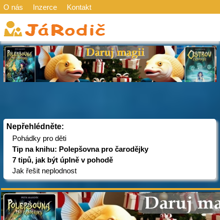
O nás
Inzerce
Kontakt
Nepřehlédněte:
Pohádky pro děti
Tip na knihu: Polepšovna pro čarodějky
7 tipů, jak být úplně v pohodě
Jak řešit neplodnost