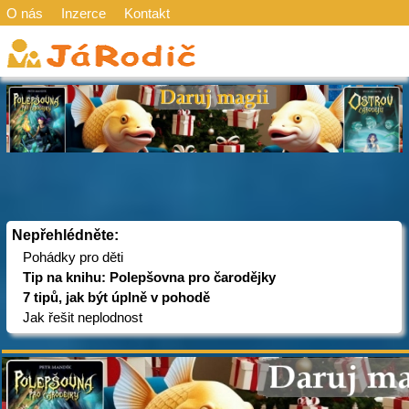
O nás
Inzerce
Kontakt
Nepřehlédněte:
Pohádky pro děti
Tip na knihu: Polepšovna pro čarodějky
7 tipů, jak být úplně v pohodě
Jak řešit neplodnost