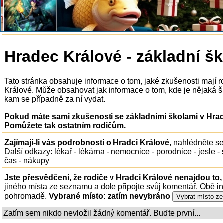
Hradec Králové - základní šk
Tato stránka obsahuje informace o tom, jaké zkušenosti mají r
Králové. Může obsahovat jak informace o tom, kde je nějaká škol
kam se případně za ní vydat.
Pokud máte sami zkušenosti se základními školami v Hradc
Pomůžete tak ostatním rodičům.
Zajímají-li vás podrobnosti o Hradci Králové
, nahlédněte s
Další odkazy:
lékař
-
lékárna
-
nemocnice
-
porodnice
-
jesle
-
čas
-
nákupy
Jste přesvědčeni, že rodiče v Hradci Králové nenajdou to,
jiného místa ze seznamu a dole připojte svůj komentář. Obě i
pohromadě.
Vybrané místo:
zatím nevybráno
Zatím sem nikdo nevložil žádný komentář. Buďte první...