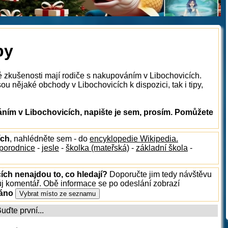
py
é zkušenosti mají rodiče s nakupováním v Libochovicích.
u nějaké obchody v Libochovicích k dispozici, tak i tipy,
ím v Libochovicích, napište je sem, prosím. Pomůžete
ích
, nahlédněte sem - do
encyklopedie Wikipedia.
porodnice
-
jesle
-
školka (mateřská)
-
základní škola
-
ích nenajdou to, co hledají?
Doporučte jim tedy návštěvu
ůj komentář. Obě informace se po odeslání zobrazí
ráno
ďte první...