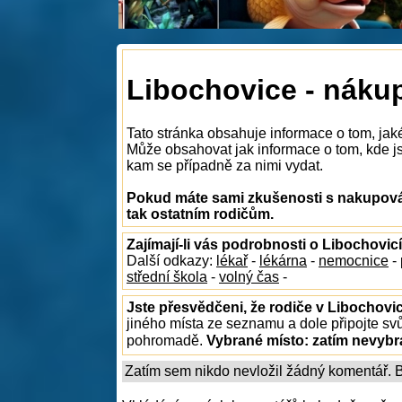
Libochovice - náku
Tato stránka obsahuje informace o tom, jak
Může obsahovat jak informace o tom, kde jso
kam se případně za nimi vydat.
Pokud máte sami zkušenosti s nakupován
tak ostatním rodičům.
Zajímají-li vás podrobnosti o Libochovic
Další odkazy:
lékař
-
lékárna
-
nemocnice
-
střední škola
-
volný čas
-
Jste přesvědčeni, že rodiče v Libochovic
jiného místa ze seznamu a dole připojte sv
pohromadě.
Vybrané místo:
zatím nevyb
Zatím sem nikdo nevložil žádný komentář. Bu