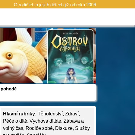
O rodičích a jejich dětech již od roku 2009
 v pohodě
Hlavní rubriky:
Těhotenství
,
Zdraví
,
Péče o dítě
,
Výchova dítěte
,
Zábava a
volný čas
,
Rodiče sobě
,
Diskuze
,
Služby