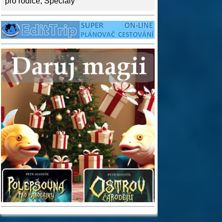
pro rodiče
,
Speciály