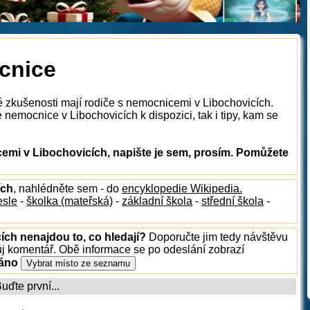
cnice
é zkušenosti mají rodiče s nemocnicemi v Libochovicích.
nemocnice v Libochovicích k dispozici, tak i tipy, kam se
mi v Libochovicích, napište je sem, prosím. Pomůžete
ích
, nahlédněte sem - do
encyklopedie Wikipedia.
esle
-
školka (mateřská)
-
základní škola
-
střední škola
-
ích nenajdou to, co hledají?
Doporučte jim tedy návštěvu
ůj komentář. Obě informace se po odeslání zobrazí
ráno
ďte první...