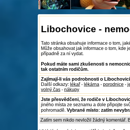
Libochovice - nemo
Tato stránka obsahuje informace o tom, jak
Může obsahovat jak informace o tom, kde je 
případně za ní vydat.
Pokud máte sami zkušenosti s nemocnice
tak ostatním rodičům.
Zajímají-li vás podrobnosti o Libochovic
Další odkazy:
lékař
-
lékárna
-
porodnice
-
j
volný čas
-
nákupy
Jste přesvědčeni, že rodiče v Libochovic
jiného místa ze seznamu a dole připojte sv
pohromadě.
Vybrané místo:
zatím nevyb
Zatím sem nikdo nevložil žádný komentář. Bu