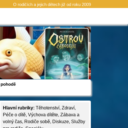
O rodičích a jejich dětech již od roku 2009
 v pohodě
Hlavní rubriky:
Těhotenství
,
Zdraví
,
Péče o dítě
,
Výchova dítěte
,
Zábava a
volný čas
,
Rodiče sobě
,
Diskuze
,
Služby