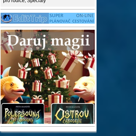
pro rodiče
,
Speciály