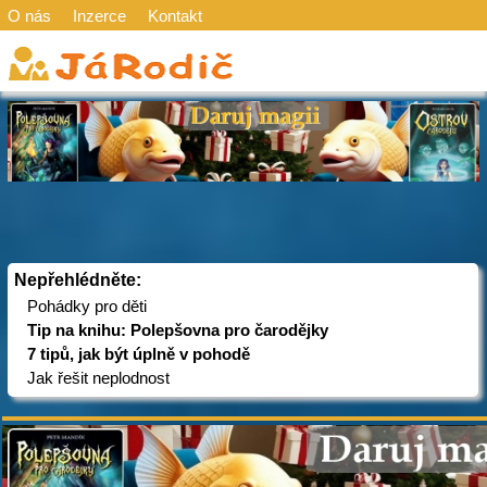
O nás
Inzerce
Kontakt
Nepřehlédněte:
Pohádky pro děti
Tip na knihu: Polepšovna pro čarodějky
7 tipů, jak být úplně v pohodě
Jak řešit neplodnost