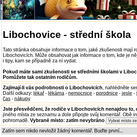
Libochovice - střední škola
Tato stránka obsahuje informace o tom, jaké zkušenosti mají r
Libochovicích. Může obsahovat jak informace o tom, kde je něj
i tipy, kam se případně za ní vydat.
Pokud máte sami zkušenosti se středními školami v Liboch
Pomůžete tak ostatním rodičům.
Zajímají-li vás podrobnosti o Libochovicích
, nahlédněte se
Další odkazy:
lékař
-
lékárna
-
nemocnice
-
porodnice
-
jesle
-
čas
-
nákupy
Jste přesvědčeni, že rodiče v Libochovicích nenajdou to, 
jiného místa ze seznamu a dole připojte svůj komentář. Obě i
pohromadě.
Vybrané místo:
zatím nevybráno
Zatím sem nikdo nevložil žádný komentář. Buďte první...