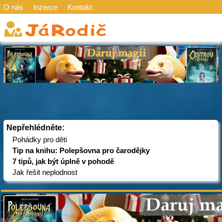
O nás
Inzerce
Kontakt
Nepřehlédněte:
Pohádky pro děti
Tip na knihu: Polepšovna pro čarodějky
7 tipů, jak být úplně v pohodě
Jak řešit neplodnost