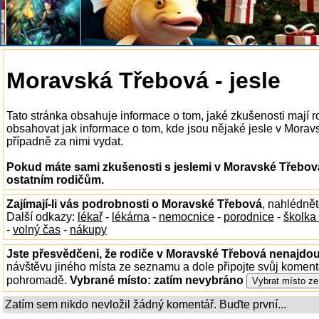
Moravská Třebová - jesle
Tato stránka obsahuje informace o tom, jaké zkušenosti mají 
obsahovat jak informace o tom, kde jsou nějaké jesle v Moravsk
případně za nimi vydat.
Pokud máte sami zkušenosti s jeslemi v Moravské Třebová
ostatním rodičům.
Zajímají-li vás podrobnosti o Moravské Třebová
, nahlédně
Další odkazy:
lékař
-
lékárna
-
nemocnice
-
porodnice
-
školka
-
volný čas
-
nákupy
Jste přesvědčeni, že rodiče v Moravské Třebová nenajdou 
návštěvu jiného místa ze seznamu a dole připojte svůj koment
pohromadě.
Vybrané místo:
zatím nevybráno
Zatím sem nikdo nevložil žádný komentář. Buďte první...