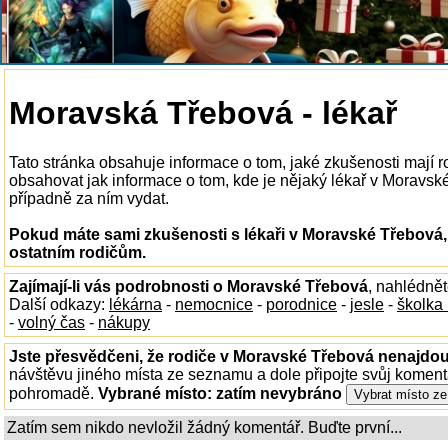
Moravská Třebová - lékař
Tato stránka obsahuje informace o tom, jaké zkušenosti mají 
obsahovat jak informace o tom, kde je nějaký lékař v Moravské 
případně za ním vydat.
Pokud máte sami zkušenosti s lékaři v Moravské Třebová,
ostatním rodičům.
Zajímají-li vás podrobnosti o Moravské Třebová
, nahlédně
Další odkazy:
lékárna
-
nemocnice
-
porodnice
-
jesle
-
školka
-
volný čas
-
nákupy
Jste přesvědčeni, že rodiče v Moravské Třebová nenajdou 
návštěvu jiného místa ze seznamu a dole připojte svůj koment
pohromadě.
Vybrané místo:
zatím nevybráno
Zatím sem nikdo nevložil žádný komentář. Buďte první...