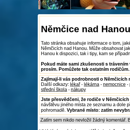
Němčice nad Hanou 
Tato stránka obsahuje informace o tom, jak
Němčicích nad Hanou. Může obsahovat jak 
Hanou k dispozici, tak i tipy, kam se případn
Pokud máte sami zkušenosti s trávením 
prosím. Pomůžete tak ostatním rodičům.
Zajímají-li vás podrobnosti o Němčicíc
Další odkazy:
lékař
-
lékárna
-
nemocnice
-
střední škola
-
nákupy
Jste přesvědčeni, že rodiče v Němčicích
návštěvu jiného místa ze seznamu a dole př
pohromadě.
Vybrané místo:
zatím nevyb
Zatím sem nikdo nevložil žádný komentář. Bu