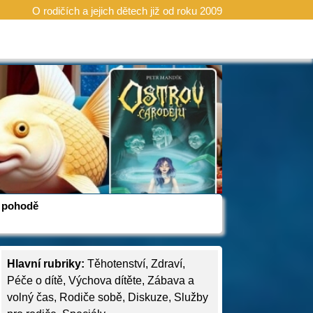
O rodičích a jejich dětech již od roku 2009
 v pohodě
Hlavní rubriky:
Těhotenství
,
Zdraví
,
Péče o dítě
,
Výchova dítěte
,
Zábava a
volný čas
,
Rodiče sobě
,
Diskuze
,
Služby