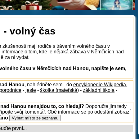
- volný čas
é zkušenosti mají rodiče s trávením volného času v
informace o tom, kde je nějaká zábava v Němčicích nad
ě za ní vydat.
volného času v Němčicích nad Hanou, napište je sem,
h nad Hanou
, nahlédněte sem - do
encyklopedie Wikipedia.
porodnice
-
jesle
-
školka (mateřská)
-
základní škola
-
 nad Hanou nenajdou to, co hledají?
Doporučte jim tedy
ipojte svůj komentář. Obě informace se po odeslání zobrazí
ráno
ďte první...