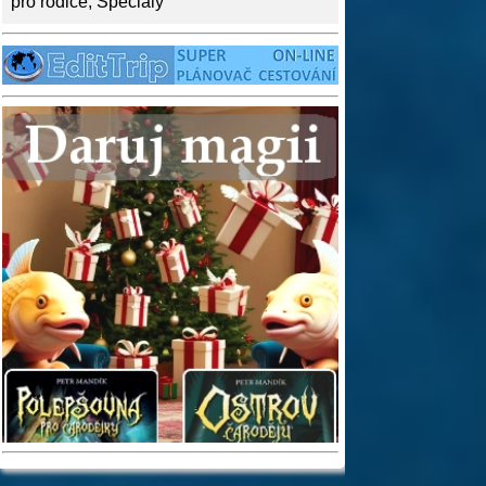
pro rodiče
,
Speciály