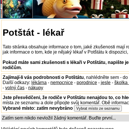
Potštát - lékař
Tato stránka obsahuje informace o tom, jaké zkušenosti mají r
jak informace o tom, kde je nějaký lékař v Potštátu k dispozici,
Pokud máte sami zkušenosti s lékaři v Potštátu, napište j
rodičům.
Zajímají-li vás podrobnosti o Potštátu
, nahlédněte sem - do
Další odkazy:
lékárna
-
nemocnice
-
porodnice
-
jesle
-
školka
-
volný čas
-
nákupy
Jste přesvědčeni, že rodiče v Potštátu nenajdou to, co hle
místa ze seznamu a dole připojte svůj komentář. Obě informa
Vybrané místo:
zatím nevybráno
Zatím sem nikdo nevložil žádný komentář. Buďte první...