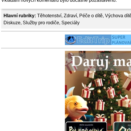
Vkládání nových komentářů bylo dočasně pozastaveno.
Hlavní rubriky:
Těhotenství
,
Zdraví
,
Péče o dítě
,
Výchova dít
Diskuze
,
Služby pro rodiče
,
Speciály