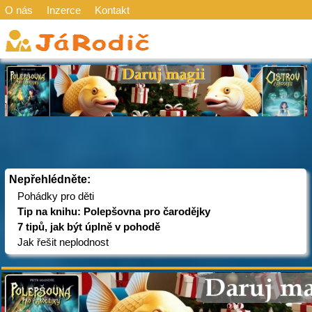
O nás
Inzerce
Kontakt
Nepřehlédněte:
Pohádky pro děti
Tip na knihu: Polepšovna pro čarodějky
7 tipů, jak být úplně v pohodě
Jak řešit neplodnost