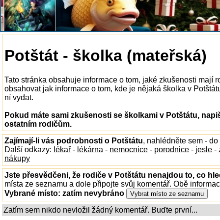
Potštát - školka (mateřská)
Tato stránka obsahuje informace o tom, jaké zkušenosti mají r
obsahovat jak informace o tom, kde je nějaká školka v Potštátu 
ní vydat.
Pokud máte sami zkušenosti se školkami v Potštátu, napiš
ostatním rodičům.
Zajímají-li vás podrobnosti o Potštátu
, nahlédněte sem - do
Další odkazy:
lékař
-
lékárna
-
nemocnice
-
porodnice
-
jesle
-
nákupy
Jste přesvědčeni, že rodiče v Potštátu nenajdou to, co hle
místa ze seznamu a dole připojte svůj komentář. Obě informa
Vybrané místo:
zatím nevybráno
Zatím sem nikdo nevložil žádný komentář. Buďte první...