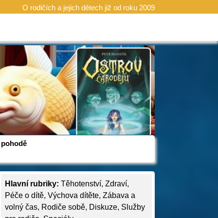
O rodičích a jejich dětech již od roku 2009
 v pohodě
Hlavní rubriky:
Těhotenství
,
Zdraví
,
Péče o dítě
,
Výchova dítěte
,
Zábava a
volný čas
,
Rodiče sobě
,
Diskuze
,
Služby