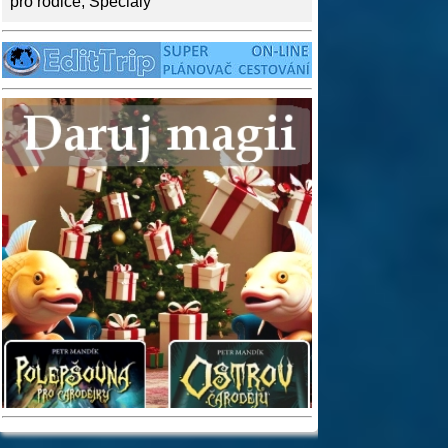
pro rodiče
,
Speciály