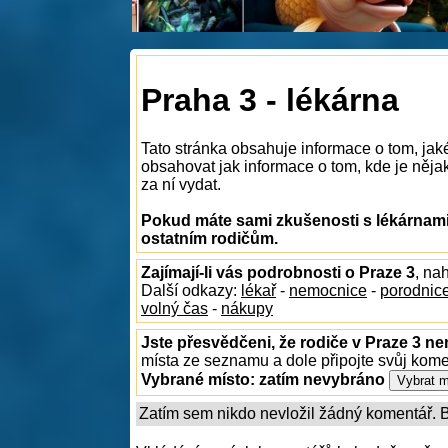
Praha 3 - lékárna
Tato stránka obsahuje informace o tom, jak
obsahovat jak informace o tom, kde je nějaká
za ní vydat.
Pokud máte sami zkušenosti s lékárnami 
ostatním rodičům.
Zajímají-li vás podrobnosti o Praze 3
, na
Další odkazy:
lékař
-
nemocnice
-
porodnic
volný čas
-
nákupy
Jste přesvědčeni, že rodiče v Praze 3 ne
místa ze seznamu a dole připojte svůj kom
Vybrané místo:
zatím nevybráno
Zatím sem nikdo nevložil žádný komentář. Bu