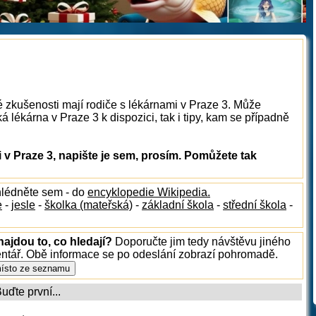
é zkušenosti mají rodiče s lékárnami v Praze 3. Může
 lékárna v Praze 3 k dispozici, tak i tipy, kam se případně
v Praze 3, napište je sem, prosím. Pomůžete tak
hlédněte sem - do
encyklopedie Wikipedia.
e
-
jesle
-
školka (mateřská)
-
základní škola
-
střední škola
-
najdou to, co hledají?
Doporučte jim tedy návštěvu jiného
entář. Obě informace se po odeslání zobrazí pohromadě.
ďte první...