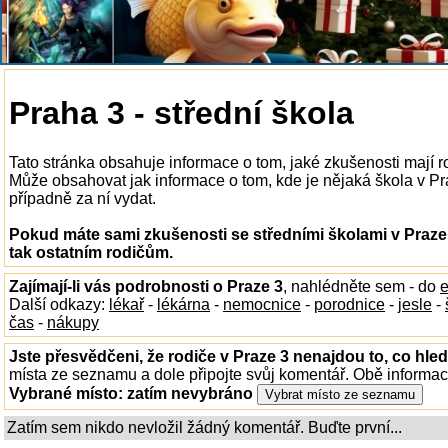
Praha 3 - střední škola
Tato stránka obsahuje informace o tom, jaké zkušenosti mají r
Může obsahovat jak informace o tom, kde je nějaká škola v Praz
případně za ní vydat.
Pokud máte sami zkušenosti se středními školami v Praze 
tak ostatním rodičům.
Zajímají-li vás podrobnosti o Praze 3
, nahlédněte sem - do
e
Další odkazy:
lékař
-
lékárna
-
nemocnice
-
porodnice
-
jesle
-
čas
-
nákupy
Jste přesvědčeni, že rodiče v Praze 3 nenajdou to, co hled
místa ze seznamu a dole připojte svůj komentář. Obě informa
Vybrané místo:
zatím nevybráno
Zatím sem nikdo nevložil žádný komentář. Buďte první...