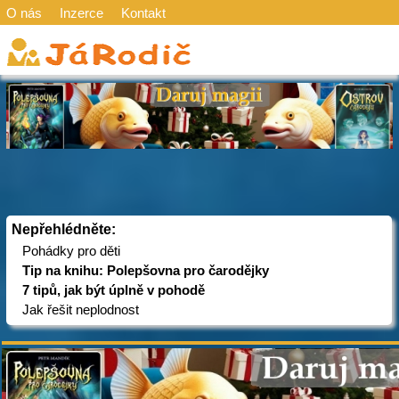
O nás
Inzerce
Kontakt
Nepřehlédněte:
Pohádky pro děti
Tip na knihu: Polepšovna pro čarodějky
7 tipů, jak být úplně v pohodě
Jak řešit neplodnost