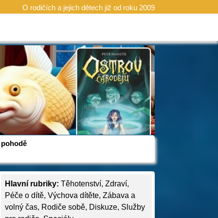
O rodičích a jejich dětech již od roku 2009
 v pohodě
Hlavní rubriky:
Těhotenství
,
Zdraví
,
Péče o dítě
,
Výchova dítěte
,
Zábava a
volný čas
,
Rodiče sobě
,
Diskuze
,
Služby