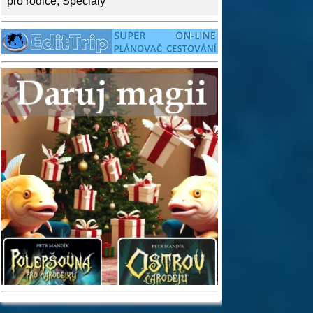
pro rodiče
,
Speciály