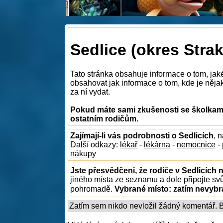
Sedlice (okres Strak
Tato stránka obsahuje informace o tom, jak
obsahovat jak informace o tom, kde je nějaká
za ní vydat.
Pokud máte sami zkušenosti se školkami 
ostatním rodičům.
Zajímají-li vás podrobnosti o Sedlicích
, 
Další odkazy:
lékař
-
lékárna
-
nemocnice
-
nákupy
Jste přesvědčeni, že rodiče v Sedlicích 
jiného místa ze seznamu a dole připojte sv
pohromadě.
Vybrané místo:
zatím nevyb
Zatím sem nikdo nevložil žádný komentář. Bu