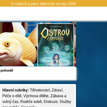
O rodičích a jejich dětech již od roku 2009
 v pohodě
Hlavní rubriky:
Těhotenství
,
Zdraví
,
Péče o dítě
,
Výchova dítěte
,
Zábava a
volný čas
,
Rodiče sobě
,
Diskuze
,
Služby