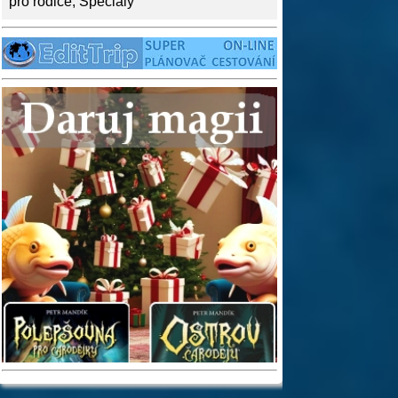
pro rodiče
,
Speciály