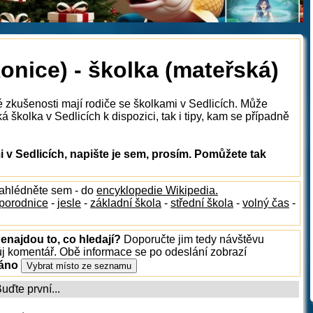
onice) - školka (mateřská)
é zkušenosti mají rodiče se školkami v Sedlicích. Může
 školka v Sedlicích k dispozici, tak i tipy, kam se případně
v Sedlicích, napište je sem, prosím. Pomůžete tak
nahlédněte sem - do
encyklopedie Wikipedia.
porodnice
-
jesle
-
základní škola
-
střední škola
-
volný čas
-
nenajdou to, co hledají?
Doporučte jim tedy návštěvu
ůj komentář. Obě informace se po odeslání zobrazí
ráno
ďte první...