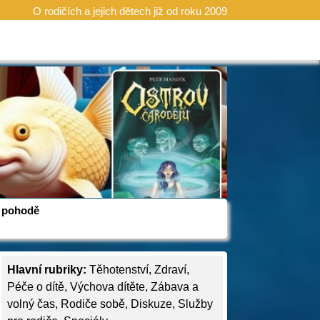
O rodičích a jejich dětech již od roku 2009
 v pohodě
Hlavní rubriky:
Těhotenství
,
Zdraví
,
Péče o dítě
,
Výchova dítěte
,
Zábava a
volný čas
,
Rodiče sobě
,
Diskuze
,
Služby