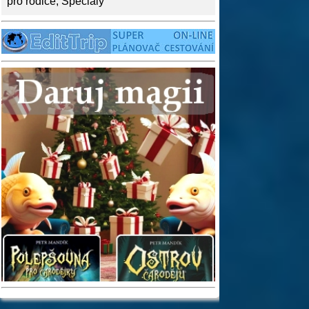
pro rodiče
,
Speciály