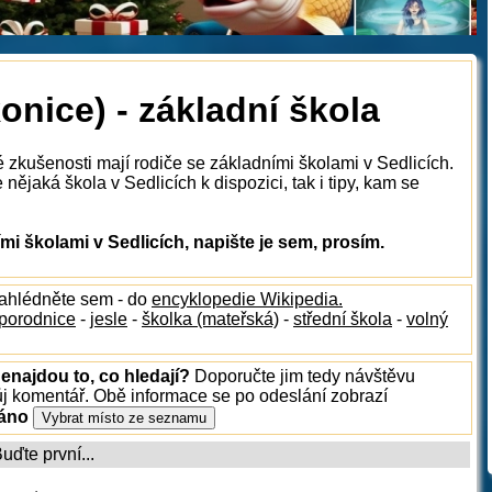
onice) - základní škola
 zkušenosti mají rodiče se základními školami v Sedlicích.
ějaká škola v Sedlicích k dispozici, tak i tipy, kam se
i školami v Sedlicích, napište je sem, prosím.
nahlédněte sem - do
encyklopedie Wikipedia.
porodnice
-
jesle
-
školka (mateřská)
-
střední škola
-
volný
nenajdou to, co hledají?
Doporučte jim tedy návštěvu
ůj komentář. Obě informace se po odeslání zobrazí
ráno
ďte první...