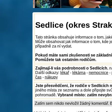
Sedlice (okres Strak
Tato stránka obsahuje informace o tom, jaké
Může obsahovat jak informace o tom, kde je n
případně za ní vydat.
Pokud máte sami zkušenosti se základním
Pomůžete tak ostatním rodičům.
Zajímají-li vás podrobnosti o Sedlicích
, 
Další odkazy:
lékař
-
lékárna
-
nemocnice
-
čas
-
nákupy
Jste přesvědčeni, že rodiče v Sedlicích 
jiného místa ze seznamu a dole připojte sv
pohromadě.
Vybrané místo:
zatím nevyb
Zatím sem nikdo nevložil žádný komentář. Bu