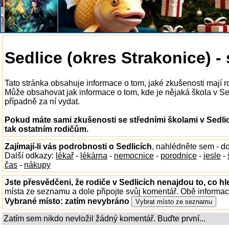
Sedlice (okres Strakonice) - 
Tato stránka obsahuje informace o tom, jaké zkušenosti mají ro
Může obsahovat jak informace o tom, kde je nějaká škola v Sedli
případně za ní vydat.
Pokud máte sami zkušenosti se středními školami v Sedlic
tak ostatním rodičům.
Zajímají-li vás podrobnosti o Sedlicích
, nahlédněte sem - d
Další odkazy:
lékař
-
lékárna
-
nemocnice
-
porodnice
-
jesle
-
čas
-
nákupy
Jste přesvědčeni, že rodiče v Sedlicích nenajdou to, co hl
místa ze seznamu a dole připojte svůj komentář. Obě informa
Vybrané místo:
zatím nevybráno
Zatím sem nikdo nevložil žádný komentář. Buďte první...