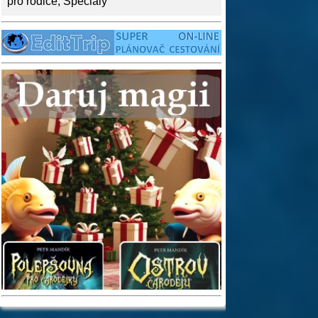
pro rodiče
,
Speciály