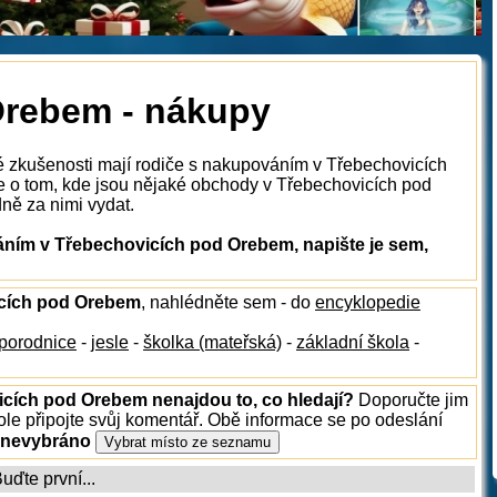
Orebem - nákupy
ké zkušenosti mají rodiče s nakupováním v Třebechovicích
 o tom, kde jsou nějaké obchody v Třebechovicích pod
dně za nimi vydat.
ním v Třebechovicích pod Orebem, napište je sem,
vicích pod Orebem
, nahlédněte sem - do
encyklopedie
porodnice
-
jesle
-
školka (mateřská)
-
základní škola
-
icích pod Orebem nenajdou to, co hledají?
Doporučte jim
le připojte svůj komentář. Obě informace se po odeslání
 nevybráno
ďte první...