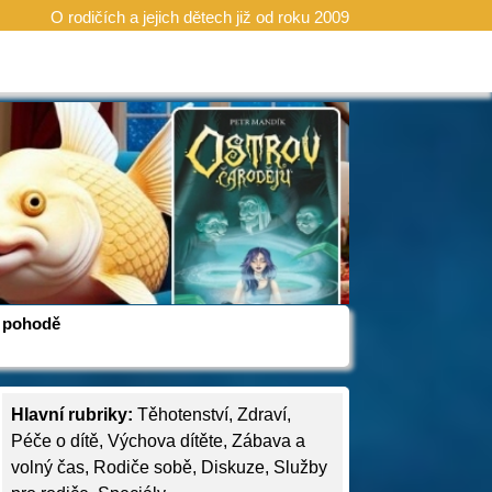
O rodičích a jejich dětech již od roku 2009
 v pohodě
Hlavní rubriky:
Těhotenství
,
Zdraví
,
Péče o dítě
,
Výchova dítěte
,
Zábava a
volný čas
,
Rodiče sobě
,
Diskuze
,
Služby