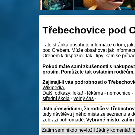
Třebechovice pod 
Tato stránka obsahuje informace o tom, ja
pod Orebem. Může obsahovat jak informace
Orebem k dispozici, tak i tipy, kam se přípa
Pokud máte sami zkušenosti s nakupová
prosím. Pomůžete tak ostatním rodičům.
Zajímají-li vás podrobnosti o Třebecho
Wikipedia.
Další odkazy:
lékař
-
lékárna
-
nemocnice
-
střední škola
-
volný čas
-
Jste přesvědčeni, že rodiče v Třebechov
tedy návštěvu jiného místa ze seznamu a do
zobrazí pohromadě.
Vybrané místo:
zatím
Zatím sem nikdo nevložil žádný komentář. Bu