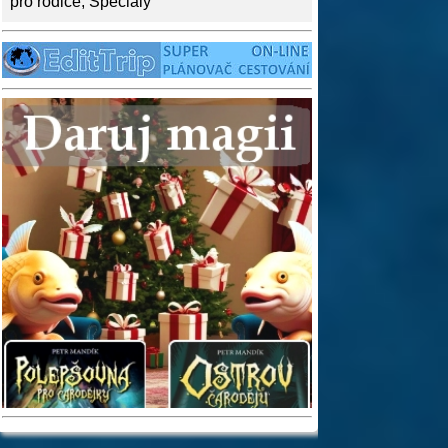
pro rodiče
,
Speciály