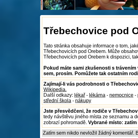
Třebechovice pod O
Tato stránka obsahuje informace o tom, jak
Třebechovicích pod Orebem. Může obsahova
Třebechovicích pod Orebem k dispozici, tak 
Pokud máte sami zkušenosti s trávením 
sem, prosím. Pomůžete tak ostatním rod
Zajímají-li vás podrobnosti o Třebecho
Wikipedia.
Další odkazy:
lékař
-
lékárna
-
nemocnice
-
střední škola
-
nákupy
Jste přesvědčeni, že rodiče v Třebechov
tedy návštěvu jiného místa ze seznamu a do
zobrazí pohromadě.
Vybrané místo:
zatím
Zatím sem nikdo nevložil žádný komentář. Bu