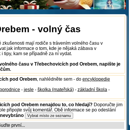
rebem - volný čas
é zkušenosti mají rodiče s trávením volného času v
t jak informace o tom, kde je nějaká zábava v
i tipy, kam se případně za ní vydat.
volného času v Třebechovicích pod Orebem, napište je
ičům.
vicích pod Orebem
, nahlédněte sem - do
encyklopedie
porodnice
-
jesle
-
školka (mateřská)
-
základní škola
-
icích pod Orebem nenajdou to, co hledají?
Doporučte jim
le připojte svůj komentář. Obě informace se po odeslání
 nevybráno
ďte první...