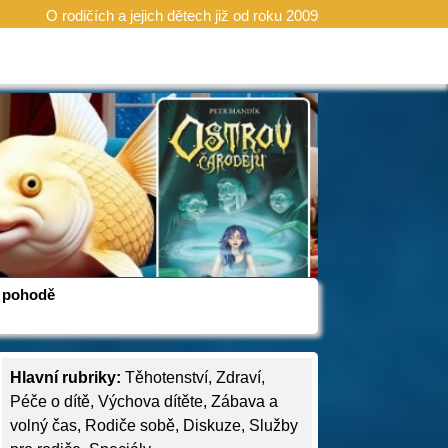
O rodičích a jejich dětech již od roku 2009
 v pohodě
Hlavní rubriky:
Těhotenství
,
Zdraví
,
Péče o dítě
,
Výchova dítěte
,
Zábava a
volný čas
,
Rodiče sobě
,
Diskuze
,
Služby