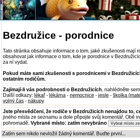
Bezdružice - porodnice
Tato stránka obsahuje informace o tom, jaké zkušenosti mají 
obsahovat jak informace o tom, kde je porodnice v Bezdružicích
za ní vydat.
Pokud máte sami zkušenosti s porodnicemi v Bezdružicích
ostatním rodičům.
Zajímají-li vás podrobnosti o Bezdružicích
, nahlédněte sem
Další odkazy:
lékař
-
lékárna
-
nemocnice
-
jesle
-
školka (mat
volný čas
-
nákupy
Jste přesvědčeni, že rodiče v Bezdružicích nenajdou to, c
jiného místa ze seznamu a dole připojte svůj komentář. Obě i
pohromadě.
Vybrané místo:
zatím nevybráno
Zatím sem nikdo nevložil žádný komentář. Buďte první...