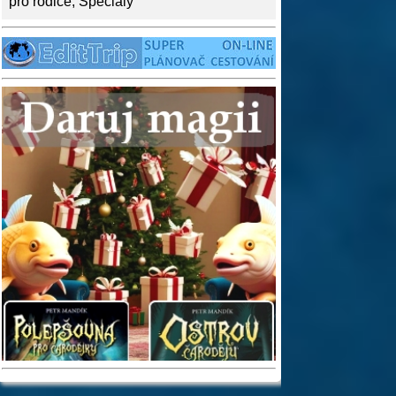
pro rodiče
,
Speciály