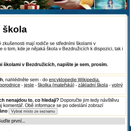
 škola
 zkušenosti mají rodiče se středními školami v
o tom, kde je nějaká škola v Bezdružicích k dispozici, tak i
 školami v Bezdružicích, napište je sem, prosím.
ch
, nahlédněte sem - do
encyklopedie Wikipedia.
porodnice
-
jesle
-
školka (mateřská)
-
základní škola
-
volný
ch nenajdou to, co hledají?
Doporučte jim tedy návštěvu
ůj komentář. Obě informace se po odeslání zobrazí
ráno
ďte první...