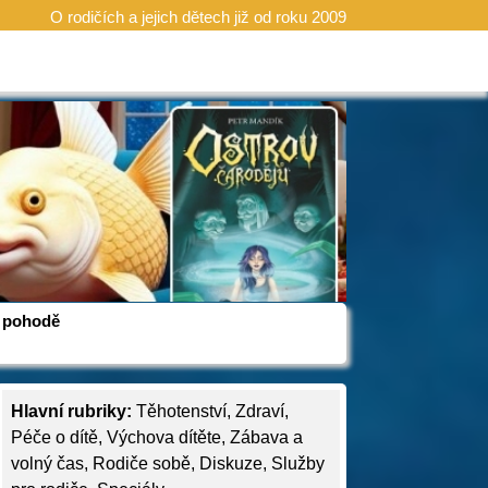
O rodičích a jejich dětech již od roku 2009
 v pohodě
Hlavní rubriky:
Těhotenství
,
Zdraví
,
Péče o dítě
,
Výchova dítěte
,
Zábava a
volný čas
,
Rodiče sobě
,
Diskuze
,
Služby