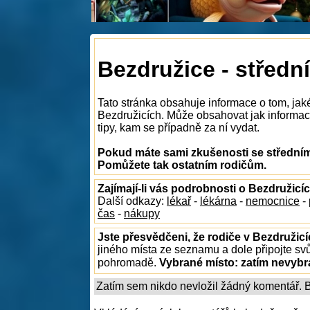
Bezdružice - střední
Tato stránka obsahuje informace o tom, jaké
Bezdružicích. Může obsahovat jak informace 
tipy, kam se případně za ní vydat.
Pokud máte sami zkušenosti se středními
Pomůžete tak ostatním rodičům.
Zajímají-li vás podrobnosti o Bezdružicí
Další odkazy:
lékař
-
lékárna
-
nemocnice
-
čas
-
nákupy
Jste přesvědčeni, že rodiče v Bezdružicí
jiného místa ze seznamu a dole připojte sv
pohromadě.
Vybrané místo:
zatím nevyb
Zatím sem nikdo nevložil žádný komentář. Bu