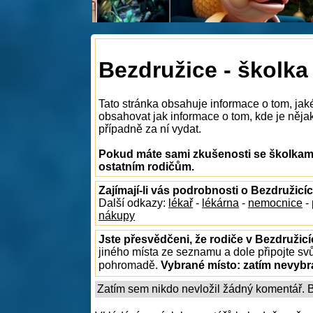
Bezdružice - školka
Tato stránka obsahuje informace o tom, jak
obsahovat jak informace o tom, kde je nějaká
případně za ní vydat.
Pokud máte sami zkušenosti se školkami
ostatním rodičům.
Zajímají-li vás podrobnosti o Bezdružicí
Další odkazy:
lékař
-
lékárna
-
nemocnice
-
nákupy
Jste přesvědčeni, že rodiče v Bezdružicí
jiného místa ze seznamu a dole připojte sv
pohromadě.
Vybrané místo:
zatím nevyb
Zatím sem nikdo nevložil žádný komentář. Bu