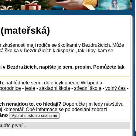
 (mateřská)
é zkušenosti mají rodiče se školkami v Bezdružicích. Může
 školka v Bezdružicích k dispozici, tak i tipy, kam se
 v Bezdružicích, napište je sem, prosím. Pomůžete tak
ch
, nahlédněte sem - do
encyklopedie Wikipedia.
porodnice
-
jesle
-
základní škola
-
střední škola
-
volný čas
-
ch nenajdou to, co hledají?
Doporučte jim tedy návštěvu
ůj komentář. Obě informace se po odeslání zobrazí
ráno
ďte první...