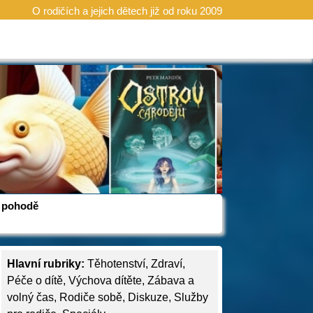
O rodičích a jejich dětech již od roku 2009
 v pohodě
Hlavní rubriky:
Těhotenství
,
Zdraví
,
Péče o dítě
,
Výchova dítěte
,
Zábava a
volný čas
,
Rodiče sobě
,
Diskuze
,
Služby