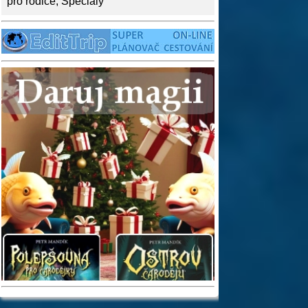
pro rodiče
,
Speciály