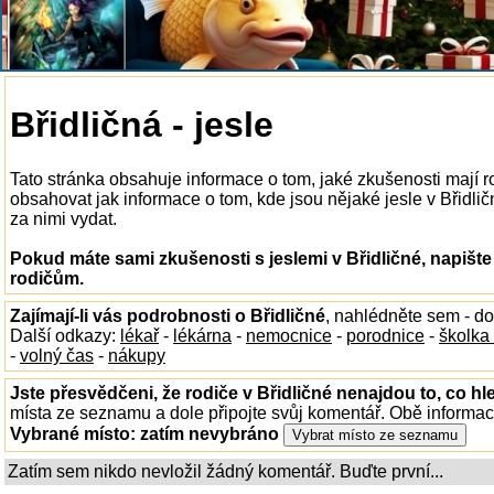
Břidličná - jesle
Tato stránka obsahuje informace o tom, jaké zkušenosti mají r
obsahovat jak informace o tom, kde jsou nějaké jesle v Břidličn
za nimi vydat.
Pokud máte sami zkušenosti s jeslemi v Břidličné, napišt
rodičům.
Zajímají-li vás podrobnosti o Břidličné
, nahlédněte sem - d
Další odkazy:
lékař
-
lékárna
-
nemocnice
-
porodnice
-
školka
-
volný čas
-
nákupy
Jste přesvědčeni, že rodiče v Břidličné nenajdou to, co hl
místa ze seznamu a dole připojte svůj komentář. Obě informa
Vybrané místo:
zatím nevybráno
Zatím sem nikdo nevložil žádný komentář. Buďte první...